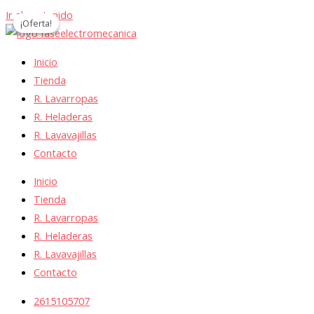
Ir al contenido
¡Oferta!
¡Oferta!
Inicio
Tienda
R. Lavarropas
R. Heladeras
R. Lavavajillas
Contacto
Inicio
Tienda
R. Lavarropas
R. Heladeras
R. Lavavajillas
Contacto
2615105707